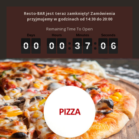
Resto-BAR jest teraz zamknięty! Zamówienia
przyjmujemy w godzinach od 14:30 do 20:00
Remaining Time To Open
0
0
0
0
0
0
0
0
0
0
0
0
3
3
3
7
7
7
0
0
0
5
5
5
0
0
0
0
3
7
0
5