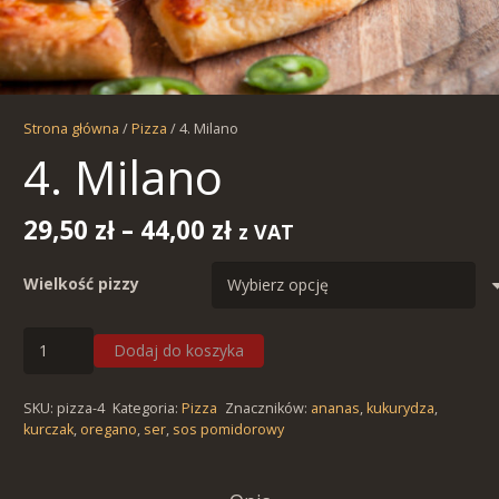
Strona główna
/
Pizza
/ 4. Milano
4. Milano
Zakres
29,50
zł
–
44,00
zł
z VAT
cen:
od
Wielkość pizzy
29,50 zł
do
ilość
Dodaj do koszyka
44,00 zł
4.
Milano
SKU:
pizza-4
Kategoria:
Pizza
Znaczników:
ananas
,
kukurydza
,
kurczak
,
oregano
,
ser
,
sos pomidorowy