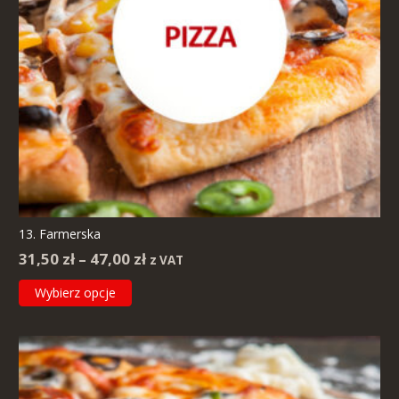
stronie
produktu
13. Farmerska
Zakres
31,50
zł
–
47,00
zł
z VAT
cen:
Ten
Wybierz opcje
od
produkt
31,50 zł
ma
do
wiele
47,00 zł
wariantów.
Opcje