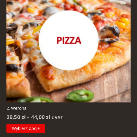
można
wybrać
na
stronie
produktu
2. Werona
Zakres
29,50
zł
–
44,00
zł
z VAT
cen:
Ten
Wybierz opcje
od
produkt