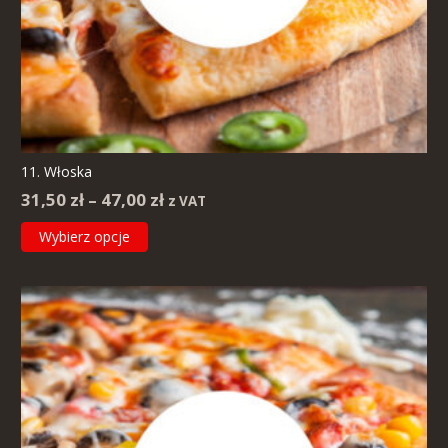
11. Włoska
Zakres
31,50
zł
–
47,00
zł
z VAT
cen:
Ten
Wybierz opcje
od
produkt
31,50 zł
ma
do
wiele
47,00 zł
wariantów.
Opcje
można
wybrać
na