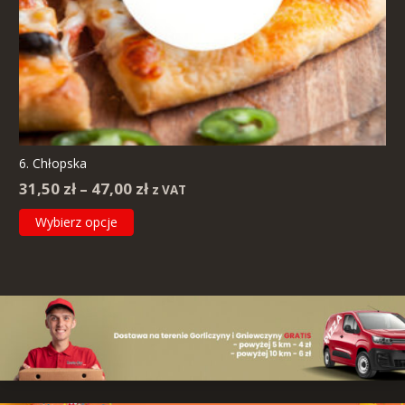
6. Chłopska
Zakres
31,50
zł
–
47,00
zł
z VAT
cen:
Ten
Wybierz opcje
od
produkt
31,50 zł
ma
do
wiele
47,00 zł
wariantów.
Opcje
można
wybrać
na