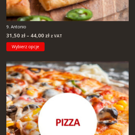
9. Antonio
Zakres
31,50
zł
–
44,00
zł
z VAT
cen:
Ten
Wybierz opcje
od
produkt
31,50 zł
ma
do
wiele
44,00 zł
wariantów.
Opcje
można
wybrać
na
stronie
produktu