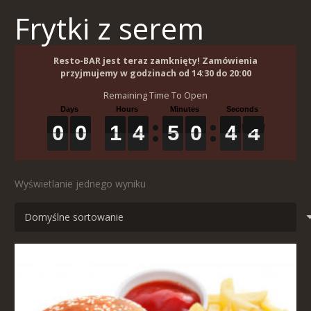
Frytki z serem
Resto-BAR jest teraz zamknięty! Zamówienia
przyjmujemy w godzinach od 14:30 do 20:00
Remaining Time To Open
0
0
0
0
0
0
1
1
1
4
4
4
5
5
5
0
0
0
4
4
4
3
4
0
0
1
4
5
0
4
3
4
Wyświetlanie jednego wyniku